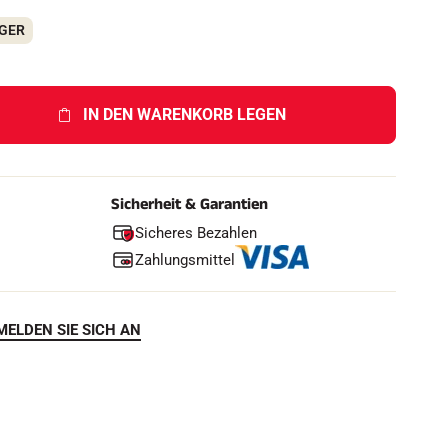
h
e
AGER
n
IN DEN WARENKORB LEGEN
F
Sicherheit & Garantien
Sicheres Bezahlen
Zahlungsmittel
MELDEN SIE SICH AN