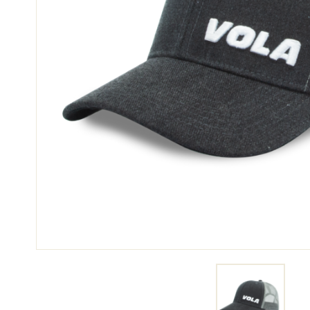
SKI
JED
SKIRENNEN
GEL