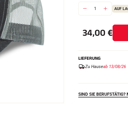
AUF L
FAHREN IN
34,00
€
EM
ÄNDE
SKILANGLAU
LIEFERUNG
Zu Hause
ab 13/08/26
SIND SIE BERUFSTÄTIG? 