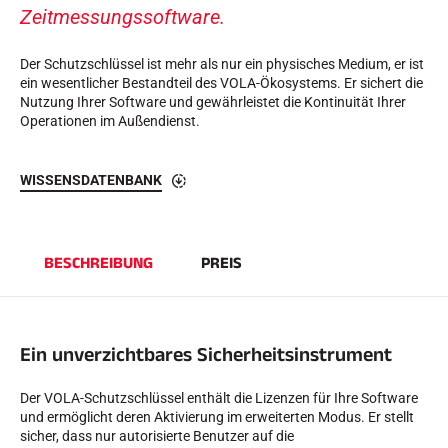
Komplette Sets
Zeitmessungssoftware.
Chronometer und Übertragung
Transponder und Schleifen
Der Schutzschlüssel ist mehr als nur ein physisches Medium, er ist
Zellen und Erkennung
ein wesentlicher Bestandteil des VOLA-Ökosystems. Er sichert die
Photofinish
Nutzung Ihrer Software und gewährleistet die Kontinuität Ihrer
Displays und Uhr
Operationen im Außendienst.
SOFTWARE
VOLA Board & Schutzschlüssel
Suite SkiAlp
WISSENSDATENBANK
Suite SkiNordic
Equestre Suite
Msports Suite
Scoreboard-Pro
BESCHREIBUNG
PREIS
MULTI-SPORTS
Ein unverzichtbares Sicherheitsinstrument
Der VOLA-Schutzschlüssel enthält die Lizenzen für Ihre Software
und ermöglicht deren Aktivierung im erweiterten Modus. Er stellt
sicher, dass nur autorisierte Benutzer auf die