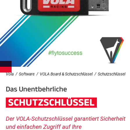
e
Etuis und Aktenkoffer
n
Nordische Struktur
RENNRAD
Werkstatt, Pisten, Zubehör
AUSSTATTUNGEN
Skihelme
Fahrradhelme
Skibrillen
Sonnenbrille
stöcke
Schutzmaßnahmen
Roller Ski
Schuhe
Trinkflaschen
Vola
Software
VOLA Board & Schutzschlüssel
Schutzschlüssel
TEXTILIEN
Das Unentbehrliche
Textilien Ski Alpin
Textilien Nordischer Ski
SCHUTZSCHLÜSSEL
Textilien Fahrrad
Underwear
Textilpflege
Lifestyle
MOUNTAINBIKE
Der VOLA-Schutzschlüssel garantiert Sicherheit
Taschen
ZEITMESSUNG
und einfachen Zugriff auf Ihre