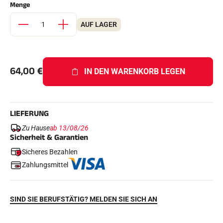
Menge
Komplette Sets
Chronometer und Übertragung
Transponder und Schleifen
AUF LAGER
Zellen und Erkennung
Photofinish
Displays und Uhr
SOFTWARE
64,00
€
IN DEN WARENKORB LEGEN
VOLA Board & Schutzschlüssel
Suite SkiAlp
Suite SkiNordic
Equestre Suite
LIEFERUNG
Msports Suite
Scoreboard-Pro
Zu Hause
ab 13/08/26
Sicherheit & Garantien
Sicheres Bezahlen
MULTI-SPORTS
Zahlungsmittel
SIND SIE BERUFSTÄTIG? MELDEN SIE SICH AN