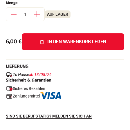
Menge
Komplette Sets
Chronometer und Übertragung
Transponder und Schleifen
AUF LAGER
Zellen und Erkennung
Photofinish
Displays und Uhr
SOFTWARE
6,00
€
IN DEN WARENKORB LEGEN
VOLA Board & Schutzschlüssel
Suite SkiAlp
Suite SkiNordic
Equestre Suite
LIEFERUNG
Msports Suite
Scoreboard-Pro
Zu Hause
ab 13/08/26
Sicherheit & Garantien
Sicheres Bezahlen
MULTI-SPORTS
Zahlungsmittel
SIND SIE BERUFSTÄTIG? MELDEN SIE SICH AN