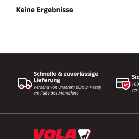
Keine Ergebnisse
SKI
JED
SKIRENNEN
GEL
Schnelle & zuverlässige
Si
Lieferung
100
Versand von unserem Büro in Passy,
vert
am Fuße des Montblanc