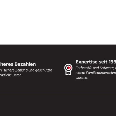
FAHREN IN
EM
ÄNDE
SKILANGLAU
Expertise seit 19
cheres Bezahlen
Farbstoffe und Software, 
% sichere Zahlung und geschützte
einem Familienunternehme
rauliche Daten.
wurden.