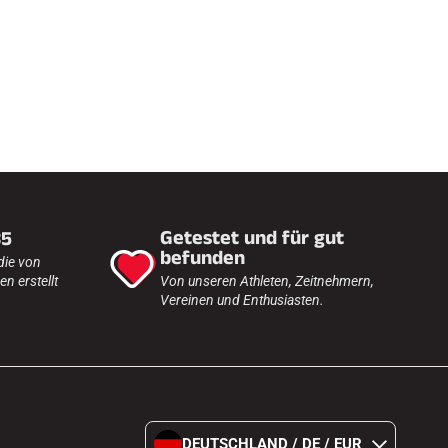
h
e
n
F
Getestet und für gut
35
befunden
die von
n erstellt
Von unseren Athleten, Zeitnehmern,
Vereinen und Enthusiasten.
DEUTSCHLAND / DE / EUR