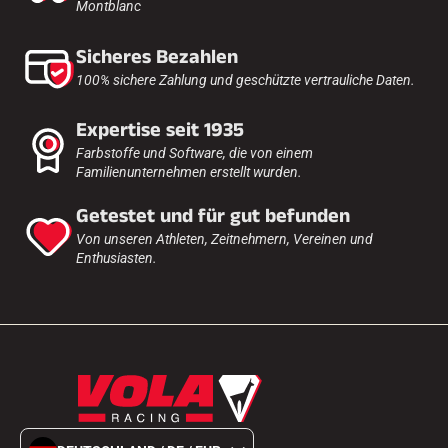
Montblanc
Komplette Sets
Chronometer und Übertragung
Transponder und Schleifen
Sicheres Bezahlen
Zellen und Erkennung
100% sichere Zahlung und geschützte vertrauliche Daten.
Photofinish
Displays und Uhr
Expertise seit 1935
SOFTWARE
VOLA Board & Schutzschlüssel
Farbstoffe und Software, die von einem
Suite SkiAlp
Familienunternehmen erstellt wurden.
Suite SkiNordic
Equestre Suite
Getestet und für gut befunden
Msports Suite
Von unseren Athleten, Zeitnehmern, Vereinen und
Scoreboard-Pro
Enthusiasten.
MULTI-SPORTS