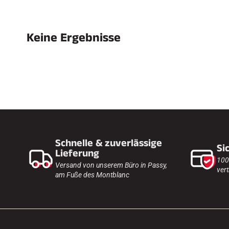
Keine Ergebnisse
SKI
JED
SKIRENNEN
GEL
Schnelle & zuverlässige
Si
Lieferung
100
Versand von unserem Büro in Passy,
vert
am Fuße des Montblanc