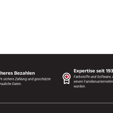
FAHREN IN
EM
ÄNDE
SKILANGLAU
Expertise seit 19
cheres Bezahlen
Farbstoffe und Software, 
% sichere Zahlung und geschützte
einem Familienunternehme
rauliche Daten.
wurden.