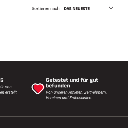
h
e
Sortieren nach:
n
F
Getestet und für gut
35
befunden
die von
n erstellt
Von unseren Athleten, Zeitnehmern,
Vereinen und Enthusiasten.