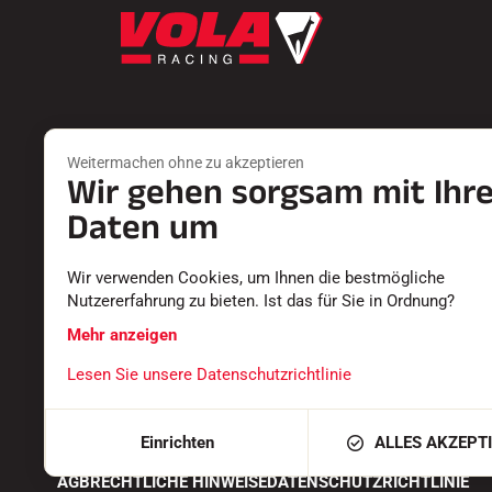
Weitermachen ohne zu akzeptieren
Wir gehen sorgsam mit Ihr
Produkte
Dienste
FARTS
EINEN HÄN
Daten um
ZUBEHÖR
RÜCKSEND
AUSSTATTUNGEN
DIE KATAL
Wir verwenden Cookies, um Ihnen die bestmögliche
TEXTILIEN
KONFORMI
Nutzererfahrung zu bieten. Ist das für Sie in Ordnung?
ZEITMESSUNG
KARRIERE
SOFTWARE
HÄUFIG GE
Mehr anzeigen
Lesen Sie unsere Datenschutzrichtlinie
Einrichten
ALLES AKZEPT
AGB
RECHTLICHE HINWEISE
DATENSCHUTZRICHTLINIE