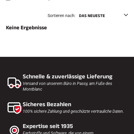
e
Etuis und Aktenkoffer
n
Nordische Struktur
RENNRAD
Sortieren nach:
Werkstatt, Pisten, Zubehör
AUSSTATTUNGEN
Keine Ergebnisse
Skihelme
Fahrradhelme
Skibrillen
Sonnenbrille
stöcke
Schutzmaßnahmen
Roller Ski
Schuhe
Schnelle & zuverlässige Lieferung
Trinkflaschen
TEXTILIEN
Versand von unserem Büro in Passy, am Fuße des
Montblanc
Textilien Ski Alpin
Textilien Nordischer Ski
Textilien Fahrrad
Sicheres Bezahlen
Underwear
100% sichere Zahlung und geschützte vertrauliche Daten.
Textilpflege
Lifestyle
MOUNTAINBIKE
Taschen
Expertise seit 1935
ZEITMESSUNG
Farbstoffe und Software, die von einem