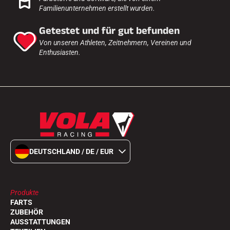
Komplette Sets
Familienunternehmen erstellt wurden.
Chronometer und Übertragung
Transponder und Schleifen
Getestet und für gut befunden
Zellen und Erkennung
Von unseren Athleten, Zeitnehmern, Vereinen und
Photofinish
Enthusiasten.
Displays und Uhr
SOFTWARE
VOLA Board & Schutzschlüssel
Suite SkiAlp
Suite SkiNordic
Equestre Suite
Msports Suite
Scoreboard-Pro
DEUTSCHLAND / DE / EUR
MULTI-SPORTS
Produkte
FARTS
ZUBEHÖR
AUSSTATTUNGEN