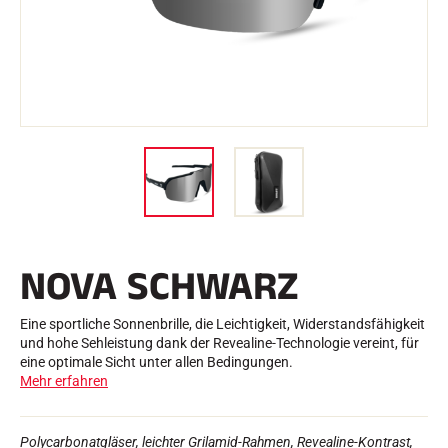
e
Etuis und Aktenkoffer
n
Nordische Struktur
RENNRAD
Werkstatt, Pisten, Zubehör
AUSSTATTUNGEN
Skihelme
Fahrradhelme
Skibrillen
Sonnenbrille
stöcke
Schutzmaßnahmen
Roller Ski
Schuhe
Trinkflaschen
NOVA SCHWARZ
TEXTILIEN
Textilien Ski Alpin
Textilien Nordischer Ski
Eine sportliche Sonnenbrille, die Leichtigkeit, Widerstandsfähigkeit
Textilien Fahrrad
und hohe Sehleistung dank der Revealine-Technologie vereint, für
Underwear
eine optimale Sicht unter allen Bedingungen.
Textilpflege
Mehr erfahren
Lifestyle
MOUNTAINBIKE
Taschen
ZEITMESSUNG
Polycarbonatgläser, leichter Grilamid-Rahmen, Revealine-Kontrast,