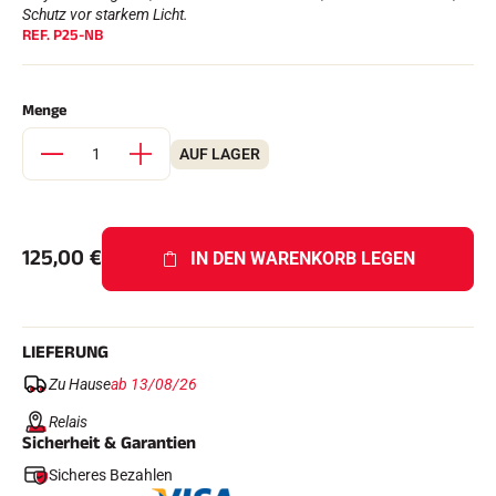
Komplette Sets
Schutz vor starkem Licht.
REF.
P25-NB
Chronometer und Übertragung
Transponder und Schleifen
Zellen und Erkennung
Photofinish
Menge
Displays und Uhr
SOFTWARE
AUF LAGER
VOLA Board & Schutzschlüssel
Suite SkiAlp
Suite SkiNordic
Equestre Suite
125,00
€
Msports Suite
IN DEN WARENKORB LEGEN
Scoreboard-Pro
MULTI-SPORTS
LIEFERUNG
Zu Hause
ab 13/08/26
Relais
Sicherheit & Garantien
Sicheres Bezahlen