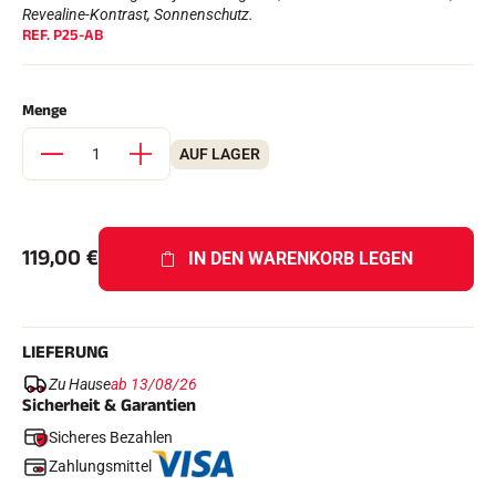
Komplette Sets
Revealine-Kontrast, Sonnenschutz.
REF.
P25-AB
Chronometer und Übertragung
Transponder und Schleifen
Zellen und Erkennung
Photofinish
Menge
Displays und Uhr
SOFTWARE
AUF LAGER
VOLA Board & Schutzschlüssel
Suite SkiAlp
Suite SkiNordic
Equestre Suite
119,00
€
Msports Suite
IN DEN WARENKORB LEGEN
Scoreboard-Pro
MULTI-SPORTS
LIEFERUNG
Zu Hause
ab 13/08/26
Sicherheit & Garantien
Sicheres Bezahlen
Zahlungsmittel