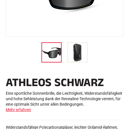
e
Etuis und Aktenkoffer
n
Nordische Struktur
RENNRAD
Werkstatt, Pisten, Zubehör
AUSSTATTUNGEN
Skihelme
Fahrradhelme
Skibrillen
Sonnenbrille
stöcke
Schutzmaßnahmen
Roller Ski
Schuhe
Trinkflaschen
ATHLEOS SCHWARZ
TEXTILIEN
Textilien Ski Alpin
Textilien Nordischer Ski
Eine sportliche Sonnenbrille, die Leichtigkeit, Widerstandsfähigkeit
Textilien Fahrrad
und hohe Sehleistung dank der Revealine-Technologie vereint, für
Underwear
eine optimale Sicht unter allen Bedingungen.
Textilpflege
Mehr erfahren
Lifestyle
MOUNTAINBIKE
Taschen
ZEITMESSUNG
Widerstandsfähige Polycarbonatgläser, leichter Grilamid-Rahmen,