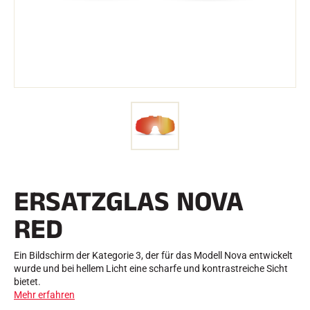
e
Etuis und Aktenkoffer
n
Nordische Struktur
RENNRAD
Werkstatt, Pisten, Zubehör
AUSSTATTUNGEN
Skihelme
Fahrradhelme
Skibrillen
Sonnenbrille
stöcke
Schutzmaßnahmen
Roller Ski
Schuhe
Trinkflaschen
ERSATZGLAS NOVA
TEXTILIEN
Textilien Ski Alpin
RED
Textilien Nordischer Ski
Textilien Fahrrad
Underwear
Ein Bildschirm der Kategorie 3, der für das Modell Nova entwickelt
Textilpflege
wurde und bei hellem Licht eine scharfe und kontrastreiche Sicht
Lifestyle
MOUNTAINBIKE
bietet.
Taschen
Mehr erfahren
ZEITMESSUNG