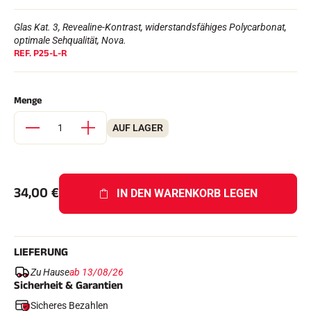
Komplette Sets
Chronometer und Übertragung
Glas Kat. 3, Revealine-Kontrast, widerstandsfähiges Polycarbonat,
Transponder und Schleifen
optimale Sehqualität, Nova.
Zellen und Erkennung
REF.
P25-L-R
Photofinish
Displays und Uhr
SOFTWARE
Menge
VOLA Board & Schutzschlüssel
Suite SkiAlp
AUF LAGER
Suite SkiNordic
Equestre Suite
Msports Suite
Scoreboard-Pro
34,00
€
IN DEN WARENKORB LEGEN
MULTI-SPORTS
LIEFERUNG
Zu Hause
ab 13/08/26
Sicherheit & Garantien
Sicheres Bezahlen