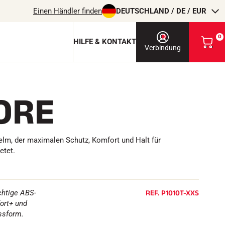
Einen Händler finden
DEUTSCHLAND / DE / EUR
0
HILFE & KONTAKT
M
Verbindung
e
i
n
e
TORE
n
 & Schutzschlüssel
W
p
a
rdic
r
ite
e
ite
elm, der maximalen Schutz, Komfort und Halt für
n
-Pro
etet.
k
o
r
REITEN
b
a
REF.
P1010T-XXS
chtige ABS-
n
ort+ und
s
assform.
e