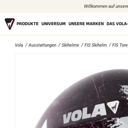
Willkommen auf unsere
PRODUKTE
UNIVERSUM
UNSERE MARKEN
DAS VOLA
Vola
Ausstattungen
Skihelme
FIS Skihelm
FIS Tore
WACHSE
DIE GESCHICHTE
ZUBEHÖR
DIE ATHLETEN
DAS CSR-ENGAGEME
AUSSTATTUNGE
Bio-Sourced
Schärfen
Skihelme
Alle Schneearten
Finishing
Fahrradhelme
Racing Wax
Bürsten
Skibrillen
Stauwax
Rakel
Sonnenbrille
Entharzer
Reparatur
stöcke
Eisen, Tische, Schraubstöcke
Schutzmaßnahm
MOU
Etuis und Aktenkoffer
Roller Ski
RENNRAD
KE
Nordische Struktur
Schuhe
Werkstatt, Pisten, Zubehör
Trinkflaschen