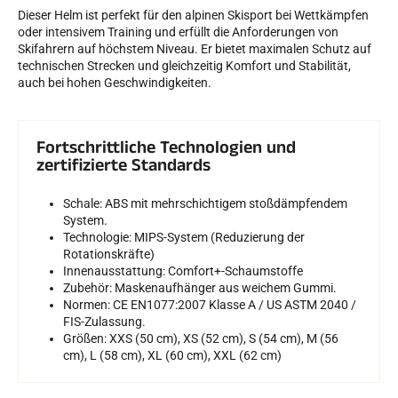
Dieser Helm ist perfekt für den alpinen Skisport bei Wettkämpfen
oder intensivem Training und erfüllt die Anforderungen von
SKIFAHREN IN JEDEM GELÄNDE
Skifahrern auf höchstem Niveau. Er bietet maximalen Schutz auf
technischen Strecken und gleichzeitig Komfort und Stabilität,
auch bei hohen Geschwindigkeiten.
Fortschrittliche Technologien und
zertifizierte Standards
Schale: ABS mit mehrschichtigem stoßdämpfendem
System.
Technologie: MIPS-System (Reduzierung der
Rotationskräfte)
Innenausstattung: Comfort+-Schaumstoffe
Zubehör: Maskenaufhänger aus weichem Gummi.
Normen: CE EN1077:2007 Klasse A / US ASTM 2040 /
FIS-Zulassung.
Größen: XXS (50 cm), XS (52 cm), S (54 cm), M (56
cm), L (58 cm), XL (60 cm), XXL (62 cm)
SKILANGLAUF