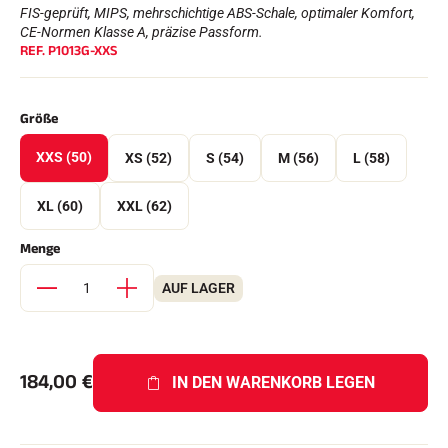
Komplette Sets
FIS-geprüft, MIPS, mehrschichtige ABS-Schale, optimaler Komfort,
Chronometer und Übertragung
CE-Normen Klasse A, präzise Passform.
REF.
P1013G-XXS
Transponder und Schleifen
Zellen und Erkennung
Photofinish
Displays und Uhr
Größe
SOFTWARE
VOLA Board & Schutzschlüssel
XXS (50)
XS (52)
S (54)
M (56)
L (58)
Suite SkiAlp
Suite SkiNordic
XL (60)
XXL (62)
Equestre Suite
Msports Suite
Menge
Scoreboard-Pro
AUF LAGER
MULTI-SPORTS
184,00
€
IN DEN WARENKORB LEGEN