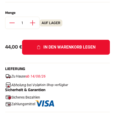
Komplette Sets
Chronometer und Übertragung
Menge
Transponder und Schleifen
Zellen und Erkennung
Photofinish
AUF LAGER
Displays und Uhr
SOFTWARE
VOLA Board & Schutzschlüssel
Suite SkiAlp
44,00
€
IN DEN WARENKORB LEGEN
Suite SkiNordic
Equestre Suite
Msports Suite
Scoreboard-Pro
LIEFERUNG
Zu Hause
ab 14/08/26
MULTI-SPORTS
Abholung bei Vola
Kein Shop verfügbar
Sicherheit & Garantien
Sicheres Bezahlen
Zahlungsmittel