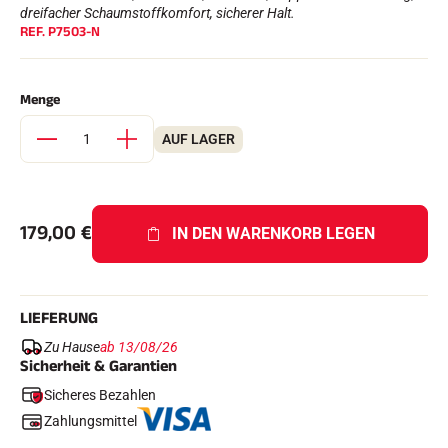
Komplette Sets
dreifacher Schaumstoffkomfort, sicherer Halt.
REF.
P7503-N
Chronometer und Übertragung
Transponder und Schleifen
Zellen und Erkennung
Photofinish
Menge
Displays und Uhr
SOFTWARE
AUF LAGER
VOLA Board & Schutzschlüssel
Suite SkiAlp
Suite SkiNordic
Equestre Suite
179,00
€
Msports Suite
IN DEN WARENKORB LEGEN
Scoreboard-Pro
MULTI-SPORTS
LIEFERUNG
Zu Hause
ab 13/08/26
Sicherheit & Garantien
Sicheres Bezahlen
Zahlungsmittel