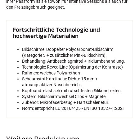
ihrer Passform ist sie sowohl für intensive Sessions als auch für
den Freizeitgebrauch geeignet.
SKIFAHREN IN JEDEM GELÄNDE
Fortschrittliche Technologie und
hochwertige Materialien
Bildschirme: Doppelter Polycarbonat-Bildschirm
(Kategorie 3 + zusätzlicher Pink-Bildschirm).
Behandlung: Antibeschlagmittel + Iridiumbehandlung.
Technologie: RevealLine (Optimierung der Kontraste)
Rahmen: weiches Polyurethan
Schaumstoff: dreifache Dichte 15 mm +
atmungsaktiver Nasenbereich.
Kopfband: elastisch mit rutschfesten Silikonstreifen.
System: Bildschirmwechsel Clips + Magnete
Zubehör: Mikrofaserbezug + Hartschalenetui.
Norm: entspricht EU 2016/425 - EN ISO 18527-1:2021
SKILANGLAUF