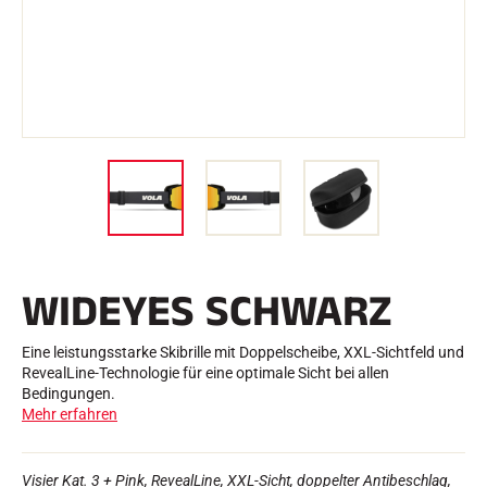
e
Etuis und Aktenkoffer
n
Nordische Struktur
RENNRAD
Werkstatt, Pisten, Zubehör
AUSSTATTUNGEN
Skihelme
Fahrradhelme
Skibrillen
Sonnenbrille
stöcke
Schutzmaßnahmen
Roller Ski
Schuhe
Trinkflaschen
WIDEYES SCHWARZ
TEXTILIEN
Textilien Ski Alpin
Textilien Nordischer Ski
Eine leistungsstarke Skibrille mit Doppelscheibe, XXL-Sichtfeld und
Textilien Fahrrad
RevealLine-Technologie für eine optimale Sicht bei allen
Underwear
Bedingungen.
Textilpflege
Mehr erfahren
Lifestyle
MOUNTAINBIKE
Taschen
ZEITMESSUNG
Visier Kat. 3 + Pink, RevealLine, XXL-Sicht, doppelter Antibeschlag,