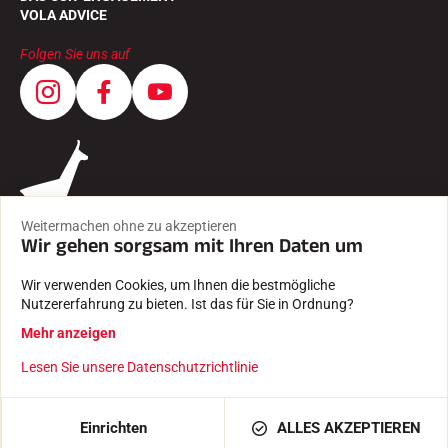
VOLA ADVICE
Folgen Sie uns auf
Weitermachen ohne zu akzeptieren
Wir gehen sorgsam mit Ihren Daten um
Wir verwenden Cookies, um Ihnen die bestmögliche
Nutzererfahrung zu bieten. Ist das für Sie in Ordnung?
AGB
Mehr anzeigen
RECHTLICHE HINWEISE
DATENSCHUTZRICHTLINIE
Lesen Sie unsere Datenschutzrichtlinie
Mit Leidenschaft erstellt von Pure illusion
IN DEN WARENKORB LEGEN
179,00 €
Einrichten
ALLES AKZEPTIEREN