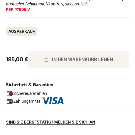
Komplette Sets
dreifacher Schaumstoffkomfort, sicherer Halt.
REF.
P7506-V
Chronometer und Übertragung
Transponder und Schleifen
Zellen und Erkennung
Photofinish
AUSVERKAUF
Displays und Uhr
SOFTWARE
VOLA Board & Schutzschlüssel
Suite SkiAlp
Suite SkiNordic
185,00
€
IN DEN WARENKORB LEGEN
Equestre Suite
Msports Suite
Scoreboard-Pro
Sicherheit & Garantien
Sicheres Bezahlen
MULTI-SPORTS
Zahlungsmittel
SIND SIE BERUFSTÄTIG? MELDEN SIE SICH AN