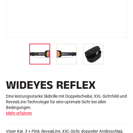
e
Etuis und Aktenkoffer
n
Nordische Struktur
RENNRAD
Werkstatt, Pisten, Zubehör
AUSSTATTUNGEN
Skihelme
Fahrradhelme
Skibrillen
Sonnenbrille
stöcke
Schutzmaßnahmen
Roller Ski
Schuhe
Trinkflaschen
WIDEYES REFLEX
TEXTILIEN
Textilien Ski Alpin
Textilien Nordischer Ski
Eine leistungsstarke Skibrille mit Doppelscheibe, XXL-Sichtfeld und
Textilien Fahrrad
RevealLine-Technologie für eine optimale Sicht bei allen
Underwear
Bedingungen.
Textilpflege
Mehr erfahren
Lifestyle
MOUNTAINBIKE
Taschen
ZEITMESSUNG
Visier Kat. 3 + Pink, RevealLine, XXL-Sicht, doppelter Antibeschlag,