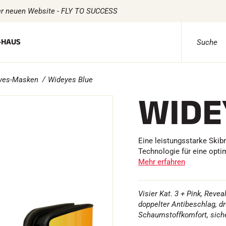
r neuen Website - FLY TO SUCCESS
-HAUS
yes-Masken
Wideyes Blue
NT
N
TEXTILIEN
VOLA ADVICE
ZEITMESSUNG
SOFTWARE
WIDE
Textilien Ski Alpin
Komplette Sets
VOLA Board
Textilien Nordischer Ski
Chronometer und Übertragung
Suite SkiAl
Textilien Fahrrad
Transponder und Schleifen
Suite SkiNo
Underwear
Zellen und Erkennung
Equestre Su
Textilpflege
Photofinish
Msports Su
Eine leistungsstarke Skibr
en
Lifestyle
Displays und Uhr
Scoreboard
Technologie für eine opti
NTAINBI
MULTI-
Taschen
Mehr erfahren
SPORTS
Visier Kat. 3 + Pink, Revea
doppelter Antibeschlag, dr
Schaumstoffkomfort, siche