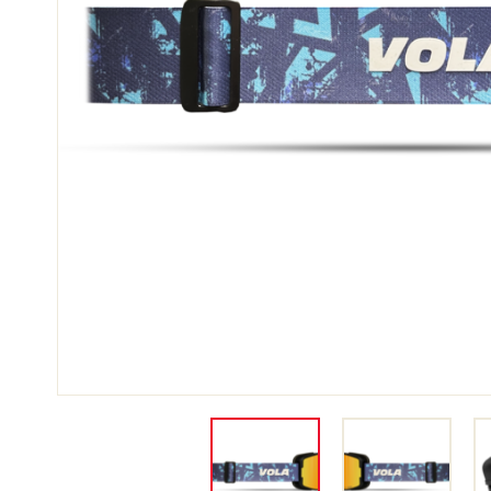
SKI
JED
SKIRENNEN
GEL