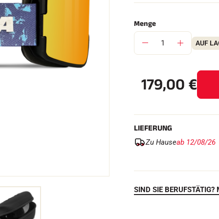
Menge
AUF L
FAHREN IN
EM
ÄNDE
SKILANGLAU
179,00
€
LIEFERUNG
Zu Hause
ab 12/08/26
SIND SIE BERUFSTÄTIG? 