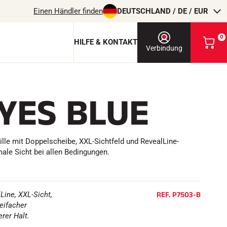
Einen Händler finden
DEUTSCHLAND / DE / EUR
0
HILFE & KONTAKT
M
Verbindung
e
i
n
e
YES BLUE
n
 & Schutzschlüssel
W
p
a
rdic
r
ite
e
ite
ille mit Doppelscheibe, XXL-Sichtfeld und RevealLine-
n
-Pro
male Sicht bei allen Bedingungen.
k
o
r
REITEN
b
a
REF.
P7503-B
lLine, XXL-Sicht,
n
eifacher
s
rer Halt.
e