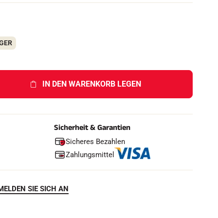
h
e
n
AGER
F
IN DEN WARENKORB LEGEN
Sicherheit & Garantien
Sicheres Bezahlen
Zahlungsmittel
MELDEN SIE SICH AN