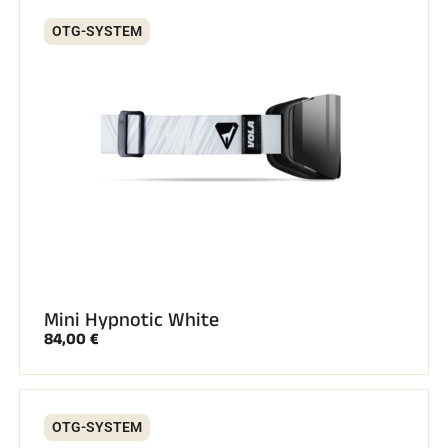
Komplette Sets
Chronometer und Übertragung
OTG-SYSTEM
Transponder und Schleifen
Zellen und Erkennung
Photofinish
Displays und Uhr
SOFTWARE
VOLA Board & Schutzschlüssel
Suite SkiAlp
Suite SkiNordic
Equestre Suite
Msports Suite
Scoreboard-Pro
MULTI-SPORTS
Mini Hypnotic White
84,00 €
OTG-SYSTEM