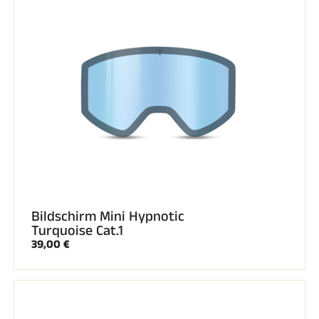
Komplette Sets
Chronometer und Übertragung
Transponder und Schleifen
Zellen und Erkennung
Photofinish
Displays und Uhr
SOFTWARE
VOLA Board & Schutzschlüssel
Suite SkiAlp
Suite SkiNordic
Equestre Suite
Msports Suite
Scoreboard-Pro
Bildschirm Mini Hypnotic
MULTI-SPORTS
Turquoise Cat.1
39,00 €