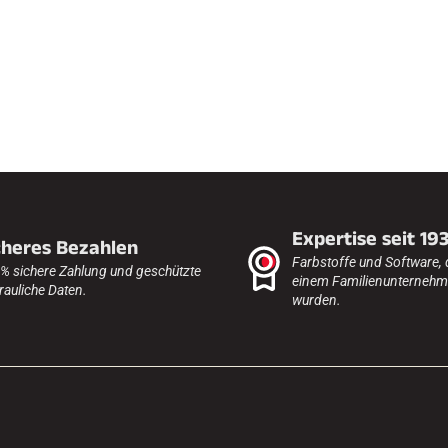
FAHREN IN
EM
ÄNDE
SKILANGLAU
Expertise seit 19
cheres Bezahlen
Farbstoffe und Software, 
% sichere Zahlung und geschützte
einem Familienunternehme
rauliche Daten.
wurden.