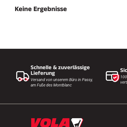
Keine Ergebnisse
SKI
JED
SKIRENNEN
GEL
Schnelle & zuverlässige
Si
Lieferung
100
Versand von unserem Büro in Passy,
vert
am Fuße des Montblanc