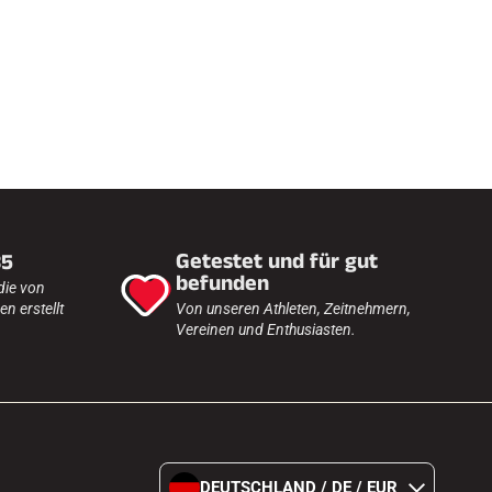
h
e
n
F
Getestet und für gut
35
befunden
die von
n erstellt
Von unseren Athleten, Zeitnehmern,
Vereinen und Enthusiasten.
DEUTSCHLAND / DE / EUR