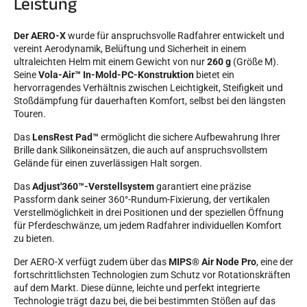
Leistung
SKIFAHREN IN JEDEM GELÄNDE
Der AERO-X
wurde für anspruchsvolle Radfahrer entwickelt und
vereint Aerodynamik, Belüftung und Sicherheit in einem
ultraleichten Helm mit einem Gewicht von nur
260 g
(Größe M).
Seine
Vola-Air™ In-Mold-PC-Konstruktion
bietet ein
hervorragendes Verhältnis zwischen Leichtigkeit, Steifigkeit und
Stoßdämpfung für dauerhaften Komfort, selbst bei den längsten
Touren.
Das
LensRest Pad™
ermöglicht die sichere Aufbewahrung Ihrer
Brille dank Silikoneinsätzen, die auch auf anspruchsvollstem
Gelände für einen zuverlässigen Halt sorgen.
Das
Adjust'360™-Verstellsystem
garantiert eine präzise
Passform dank seiner 360°-Rundum-Fixierung, der vertikalen
Verstellmöglichkeit in drei Positionen und der speziellen Öffnung
für Pferdeschwänze, um jedem Radfahrer individuellen Komfort
zu bieten.
Der AERO-X verfügt zudem über das
MIPS® Air Node Pro
, eine der
fortschrittlichsten Technologien zum Schutz vor Rotationskräften
SKILANGLAUF
auf dem Markt. Diese dünne, leichte und perfekt integrierte
Technologie trägt dazu bei, die bei bestimmten Stößen auf das