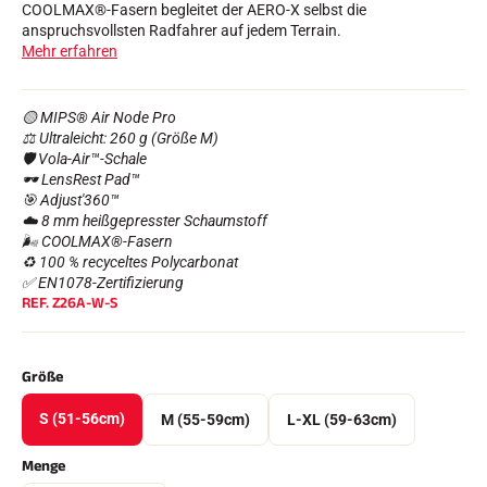
COOLMAX®-Fasern begleitet der AERO-X selbst die
Komplette Sets
anspruchsvollsten Radfahrer auf jedem Terrain.
Chronometer und Übertragung
Mehr erfahren
Transponder und Schleifen
Zellen und Erkennung
Photofinish
Displays und Uhr
🟡 MIPS® Air Node Pro
SOFTWARE
⚖️ Ultraleicht: 260 g (Größe M)
🛡️ Vola-Air™-Schale
VOLA Board & Schutzschlüssel
🕶️ LensRest Pad™
Suite SkiAlp
🎯 Adjust'360™
Suite SkiNordic
☁️ 8 mm heißgepresster Schaumstoff
Equestre Suite
🌬️ COOLMAX®-Fasern
Msports Suite
♻️ 100 % recyceltes Polycarbonat
Scoreboard-Pro
✅ EN1078-Zertifizierung
REF.
Z26A-W-S
MULTI-SPORTS
Größe
S (51-56cm)
M (55-59cm)
L-XL (59-63cm)
Menge