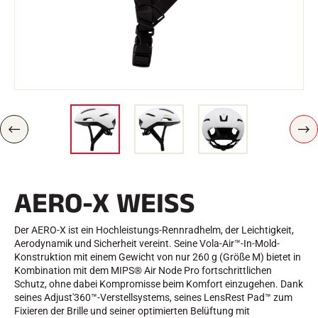
e
Etuis und Aktenkoffer
n
Nordische Struktur
RENNRAD
Werkstatt, Pisten, Zubehör
AUSSTATTUNGEN
Skihelme
Fahrradhelme
Skibrillen
Sonnenbrille
stöcke
V
W
Schutzmaßnahmen
O
E
Roller Ski
R
I
Schuhe
H
T
E
E
Trinkflaschen
AERO-X WEISS
R
R
TEXTILIEN
I
Z
G
U
Textilien Ski Alpin
E
Textilien Nordischer Ski
Der AERO-X ist ein Hochleistungs-Rennradhelm, der Leichtigkeit,
Textilien Fahrrad
Aerodynamik und Sicherheit vereint. Seine Vola-Air™-In-Mold-
Underwear
Konstruktion mit einem Gewicht von nur 260 g (Größe M) bietet in
Textilpflege
Kombination mit dem MIPS® Air Node Pro fortschrittlichen
Lifestyle
MOUNTAINBIKE
Schutz, ohne dabei Kompromisse beim Komfort einzugehen. Dank
Taschen
seines Adjust'360™-Verstellsystems, seines LensRest Pad™ zum
ZEITMESSUNG
Fixieren der Brille und seiner optimierten Belüftung mit