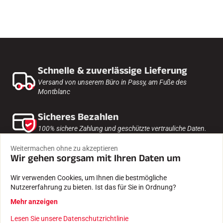
Schnelle & zuverlässige Lieferung
Versand von unserem Büro in Passy, am Fuße des
Montblanc
Sicheres Bezahlen
100% sichere Zahlung und geschützte vertrauliche Daten.
Weitermachen ohne zu akzeptieren
Expertise seit 1935
Wir gehen sorgsam mit Ihren Daten um
Farbstoffe und Software, die von einem
Familienunternehmen erstellt wurden.
Wir verwenden Cookies, um Ihnen die bestmögliche
Nutzererfahrung zu bieten. Ist das für Sie in Ordnung?
Getestet und für gut befunden
Mehr anzeigen
Von unseren Athleten, Zeitnehmern, Vereinen und
Enthusiasten.
Lesen Sie unsere Datenschutzrichtlinie