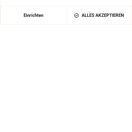
IN DEN WARENKORB LEGEN
149,00 €
Einrichten
ALLES AKZEPTIEREN
DEUTSCHLAND / DE / EUR
Produkte
FARTS
ZUBEHÖR
AUSSTATTUNGEN
TEXTILIEN
ZEITMESSUNG
SOFTWARE
Dienste
EINEN HÄNDLER FINDEN