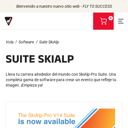
Bienvenido a nuestro nuevo sitio web - FLY TO SUCCESS
0
V
e
r
m
Vola
Software
Suite SkiAlp
i
Volver
Volver
Volver
Volver
c
SUITE SKIALP
e
CERAS
LA HISTORIA
s
PRODUCTOS
ATLETAS
De origen biológico
t
UNIVERSO
COMPROMISO RSE
Todo tipo de nieve
NUESTRAS MARCAS
a
VOLA ADVICE
Lleva tu carrera alrededor del mundo con SkiAlp-Pro Suite. Una
LA CASA VOLA
Racing Wax
completa gama de software para crear un evento que refleje tu
Cera de retención
imagen. ¡Empieza ya!
Defuzzers
ACCESORIOS
Afilado
Acabado
Cepillos
Rascadores
Repare
Planchas, Mesas, Tornillos de banco