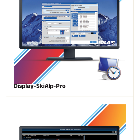
Kits completos
Cronómetros y transmisión
Transpondedores y bucles
Células y detección
Fotoacabado
Pantallas y reloj
SOFTWARE
Junta VOLA y clave de protección
Suite SkiAlp
Suite SkiNordic
Equestre Suite
Msports Suite
Scoreboard-Pro
Display-SkiAlp-Pro
MULTIDEPORTE