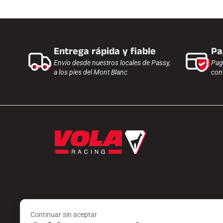
Entrega rápida y fiable
Pa
Envío desde nuestros locales de Passy,
Pag
a los pies del Mont Blanc
con
Productos
Servicios
Continuar sin aceptar
PEDOS
ENCONTRAR