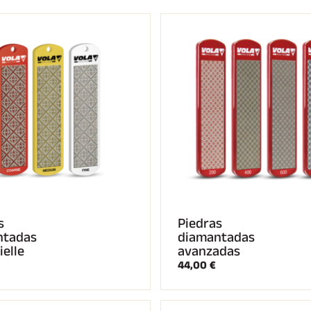
UÍ TODO
ESQUÍ DE
RRENO
FONDO
s
Piedras
ntadas
diamantadas
ielle
avanzadas
44,00 €