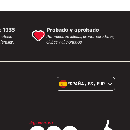
e 1935
Probado y aprobado
máticos
Por nuestros atletas, cronometradores,
amiliar.
clubes y aficionados.
ESPAÑA / ES / EUR
Síguenos en