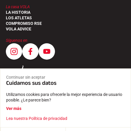
La casa VOLA
LA HISTORIA
LOS ATLETAS
COMPROMISO RSE
VOLA ADVICE
Síguenos en
Continuar sin aceptar
Cuidamos sus datos
Utilizamos cookies para ofrecerle la mejor experiencia de usuario
posible. ¿Le parece bien?
Ver más
Lea nuestra Política de privacidad
CONDICIONES GENERALES
INFORMACIÓN JURÍDICA
POLÍTICA DE PRIVACIDAD