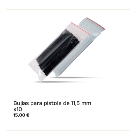
Kits completos
Cronómetros y transmisión
Transpondedores y bucles
Células y detección
Fotoacabado
Pantallas y reloj
SOFTWARE
Junta VOLA y clave de protección
Suite SkiAlp
Suite SkiNordic
Equestre Suite
Msports Suite
Scoreboard-Pro
MULTIDEPORTE
Bujías para pistola de 11,5 mm
x10
15,00 €