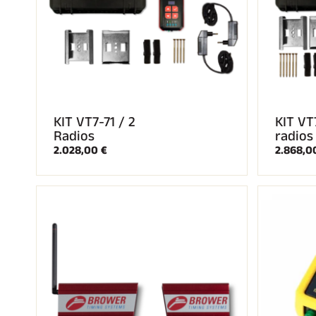
KIT VT7-71 / 2
KIT VT7
Radios
radios
2.028,00 €
2.868,0