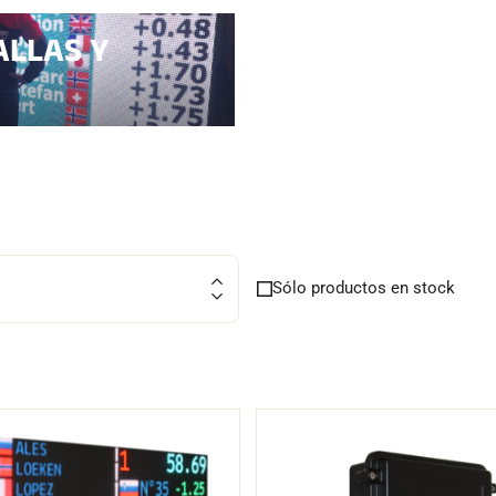
ALLAS Y
UÍ TODO
ESQUÍ DE
RRENO
FONDO
Sólo productos en stock