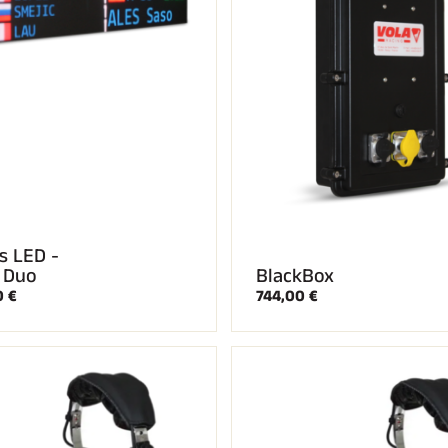
s LED -
 Duo
BlackBox
0 €
744,00 €