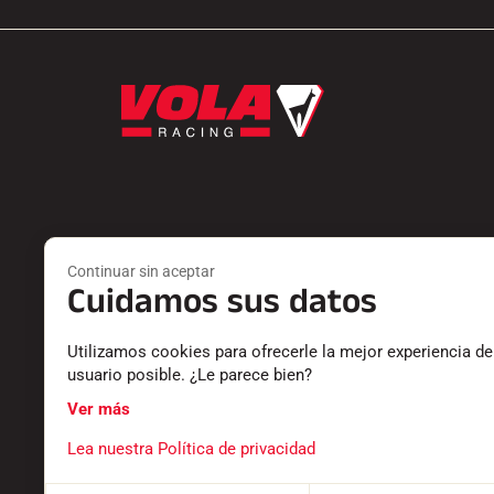
Productos
Servicios
Continuar sin aceptar
PEDOS
ENCONTRAR
Cuidamos sus datos
ACCESORIOS
DEVOLUCIO
EQUIPAMIENTO
CATÁLOGO
Utilizamos cookies para ofrecerle la mejor experiencia de
TEXTILES
DECLARACI
usuario posible. ¿Le parece bien?
CRONOMETRAJE
CARRERA P
SOFTWARE
PREGUNTA
Ver más
Lea nuestra Política de privacidad