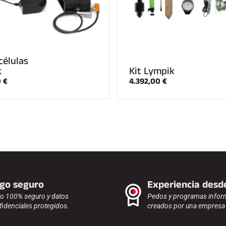
células
k
Kit Lympik
0 €
4.392,00 €
go seguro
Experiencia desd
o 100% seguro y datos
Pedos y programas infor
fidenciales protegidos.
creados por una empresa f