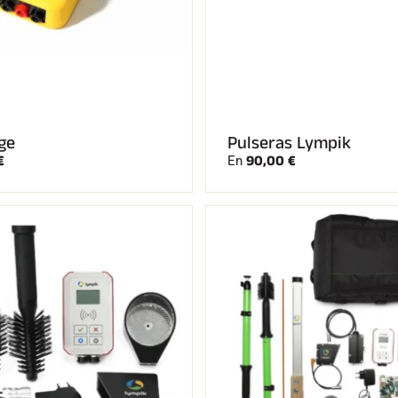
ge
Pulseras Lympik
€
90,00 €
En