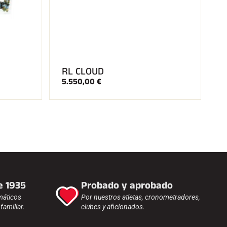
RL CLOUD
5.550,00 €
e 1935
Probado y aprobado
máticos
Por nuestros atletas, cronometradores,
amiliar.
clubes y aficionados.