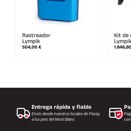
Rastreador
Kit de 
Lympik
Lympi
504,00 €
1.846,8
Entrega rápida y fiable
Pa
Envío desde nuestros locales de Passy,
Pag
a los pies del Mont Blanc
con