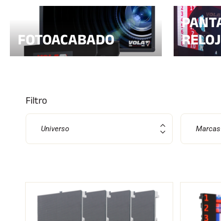
PANT
FOTOACABADO
RELOJ
CARRERAS DE
ESQ
ESQUÍ
TE
Filtro
Universo
Marcas