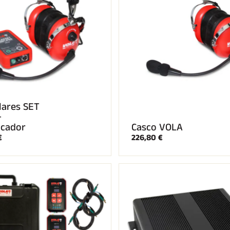
lares SET
+
icador
Casco VOLA
€
226,80 €