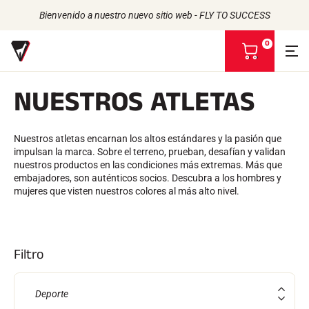
Bienvenido a nuestro nuevo sitio web - FLY TO SUCCESS
0
V
e
r
NUESTROS ATLETAS
m
i
Volver
Volver
Volver
Volver
c
e
Nuestros atletas encarnan los altos estándares y la pasión que
CERAS
LA HISTORIA
s
impulsan la marca. Sobre el terreno, prueban, desafían y validan
ATLETAS
De origen biológico
t
PRODUCTOS
nuestros productos en las condiciones más extremas. Más que
COMPROMISO RSE
Todo tipo de nieve
a
UNIVERSO
embajadores, son auténticos socios. Descubra a los hombres y
VOLA ADVICE
Racing Wax
NUESTRAS MARCAS
mujeres que visten nuestros colores al más alto nivel.
LA CASA VOLA
Cera de retención
Defuzzers
ACCESORIOS
Afilado
Filtro
Acabado
Cepillos
Rascadores
Deporte
Repare
Planchas, Mesas, Tornillos de banco