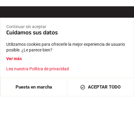
Entrega rápida y fiable
Continuar sin aceptar
Cuidamos sus datos
Envío desde nuestros locales de Passy, a los pies del Mont
Blanc
Utilizamos cookies para ofrecerle la mejor experiencia de usuario
posible. ¿Le parece bien?
Pago seguro
Ver más
Pago 100% seguro y datos confidenciales protegidos.
Lea nuestra Política de privacidad
Experiencia desde 1935
Pedos y programas informáticos creados por una
Puesta en marcha
ACEPTAR TODO
empresa familiar.
Probado y aprobado
Por nuestros atletas, cronometradores, clubes y
aficionados.