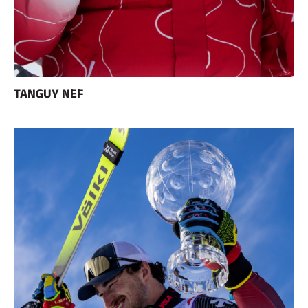
Kits completos
Cronómetros y transmisión
Transpondedores y bucles
Células y detección
Fotoacabado
Pantallas y reloj
SOFTWARE
TANGUY NEF
Junta VOLA y clave de protección
Suite SkiAlp
Suite SkiNordic
Equestre Suite
Msports Suite
Scoreboard-Pro
MULTIDEPORTE