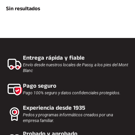
Kits completos
Sin resultados
Cronómetros y transmisión
Transpondedores y bucles
Células y detección
Fotoacabado
Pantallas y reloj
SOFTWARE
Junta VOLA y clave de protección
Suite SkiAlp
Entrega rápida y fiable
Suite SkiNordic
Equestre Suite
Envío desde nuestros locales de Passy, a los pies del Mont
Msports Suite
Blanc
Scoreboard-Pro
Pago seguro
Pago 100% seguro y datos confidenciales protegidos.
MULTIDEPORTE
Experiencia desde 1935
Pedos y programas informáticos creados por una
empresa familiar.
Probado y aprobado