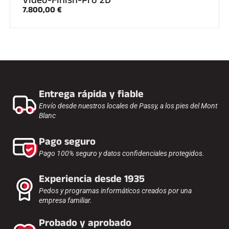
Kits completos
7.800,00 €
Cronómetros y transmisión
Transpondedores y bucles
Células y detección
Fotoacabado
Pantallas y reloj
SOFTWARE
Junta VOLA y clave de protección
Suite SkiAlp
Entrega rápida y fiable
Suite SkiNordic
Envío desde nuestros locales de Passy, a los pies del Mont
Equestre Suite
Blanc
Msports Suite
Scoreboard-Pro
Pago seguro
Pago 100% seguro y datos confidenciales protegidos.
MULTIDEPORTE
Experiencia desde 1935
Pedos y programas informáticos creados por una
empresa familiar.
Probado y aprobado