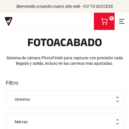
Bienvenido a nuestro nuevo sitio web - FLY TO SUCCESS
0
V
e
r
FOTOACABADO
m
i
Volver
Volver
Volver
Volver
c
e
Sistema de cámara PhotoFinish para capturar con precisión cada
CERAS
LA HISTORIA
s
PRODUCTOS
llegada y salida, incluso en las carreras más ajustadas.
ATLETAS
De origen biológico
t
UNIVERSO
COMPROMISO RSE
Todo tipo de nieve
NUESTRAS MARCAS
a
VOLA ADVICE
LA CASA VOLA
Racing Wax
Filtro
Cera de retención
Defuzzers
ACCESORIOS
Universo
Afilado
Acabado
Cepillos
Rascadores
Marcas
Repare
Planchas, Mesas, Tornillos de banco