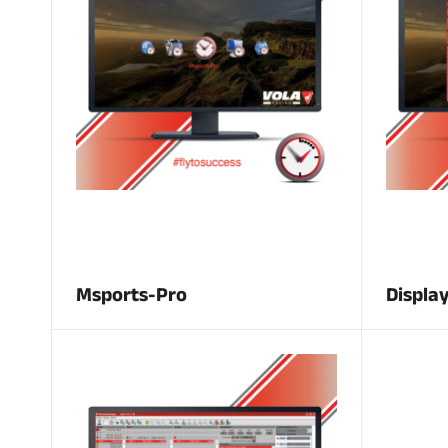
CARRERAS DE
ESQ
ESQUÍ
TE
Msports-Pro
Displa