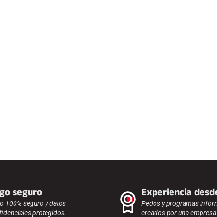
go seguro
Experiencia desd
o 100% seguro y datos
Pedos y programas infor
fidenciales protegidos.
creados por una empresa f