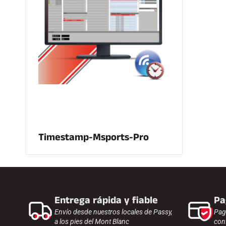
Timestamp-Msports-Pro
Entrega rápida y fiable
Pa
Envío desde nuestros locales de Passy,
Pag
a los pies del Mont Blanc
con