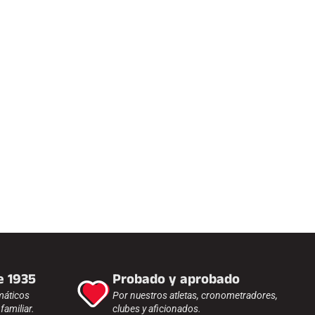
e 1935
Probado y aprobado
máticos
Por nuestros atletas, cronometradores,
amiliar.
clubes y aficionados.