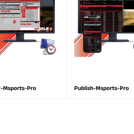
UÍ TODO
ESQUÍ DE
RRENO
FONDO
y-Msports-Pro
Publish-Msports-Pro