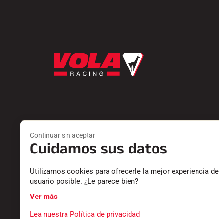
Productos
Servicios
Continuar sin aceptar
PEDOS
ENCONTRAR
Cuidamos sus datos
ACCESORIOS
DEVOLUCIO
EQUIPAMIENTO
CATÁLOGO
Utilizamos cookies para ofrecerle la mejor experiencia de
TEXTILES
DECLARACI
usuario posible. ¿Le parece bien?
CRONOMETRAJE
CARRERA P
SOFTWARE
PREGUNTA
Ver más
Lea nuestra Política de privacidad