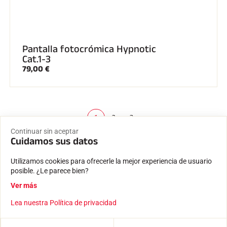
Pantalla fotocrómica Hypnotic
Cat.1-3
79,00 €
1
2
3
(
c
Continuar sin aceptar
Cuidamos sus datos
u
r
r
Utilizamos cookies para ofrecerle la mejor experiencia de usuario
e
posible. ¿Le parece bien?
n
Ver más
t
)
Entrega rápida y fiable
Lea nuestra Política de privacidad
Envío desde nuestros locales de Passy, a los pies del Mont
Blanc