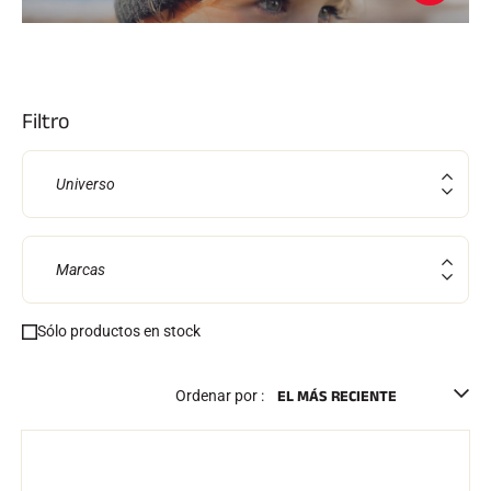
Kits completos
Cronómetros y transmisión
Transpondedores y bucles
Células y detección
Fotoacabado
Filtro
Pantallas y reloj
SOFTWARE
Junta VOLA y clave de protección
Universo
Suite SkiAlp
Suite SkiNordic
Equestre Suite
Msports Suite
Marcas
Scoreboard-Pro
Sólo productos en stock
MULTIDEPORTE
Ordenar por :