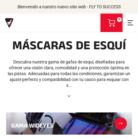
Bienvenido a nuestro nuevo sitio web - FLY TO SUCCESS
0
V
e
r
MÁSCARAS DE ESQUÍ
m
i
Volver
Volver
Volver
Volver
c
e
Descubra nuestra gama de gafas de esquí, diseñadas para
CERAS
LA HISTORIA
s
PRODUCTOS
ofrecer una visión clara, comodidad y una protección óptima en
ATLETAS
De origen biológico
t
UNIVERSO
las pistas. Adecuadas para todas las condiciones, garantizan un
COMPROMISO RSE
Todo tipo de nieve
NUESTRAS MARCAS
a
ajuste perfecto y compatibilidad con tu casco para esquiar con
VOLA ADVICE
LA CASA VOLA
Racing Wax
s...
Cera de retención
Defuzzers
ACCESORIOS
Afilado
Acabado
Cepillos
GAMA WIDEYES
Rascadores
Repare
Planchas, Mesas, Tornillos de banco