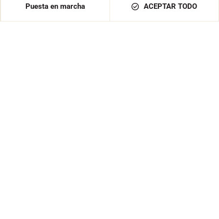
Puesta en marcha
ACEPTAR TODO
Pago seguro
Pago 100% seguro y datos confidenciales protegidos.
Experiencia desde 1935
Pedos y programas informáticos creados por una
empresa familiar.
Probado y aprobado
Por nuestros atletas, cronometradores, clubes y
aficionados.
ESPAÑA / ES / EUR