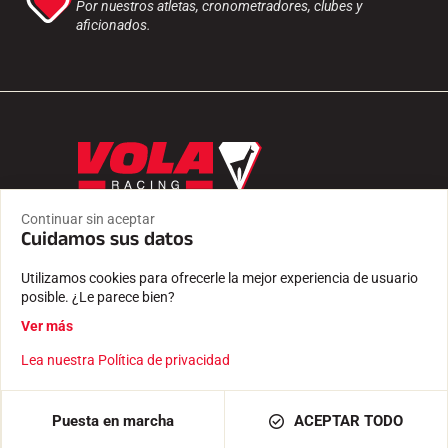
Por nuestros atletas, cronometradores, clubes y
aficionados.
ESPAÑA / ES / EUR
Continuar sin aceptar
Cuidamos sus datos
Utilizamos cookies para ofrecerle la mejor experiencia de usuario
posible. ¿Le parece bien?
Productos
PEDOS
Ver más
ACCESORIOS
EQUIPAMIENTO
Lea nuestra Política de privacidad
TEXTILES
CRONOMETRAJE
SOFTWARE
AÑADIR A LA CESTA
1.590,00 €
Puesta en marcha
ACEPTAR TODO