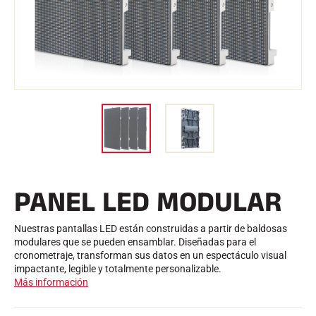
Kits y maletines
Estructura nórdica
BICICLETAS DE CARRETERA
Taller, Orugas, Accesorios
EQUIPAMIENTO
Cascos de esquí
Cascos de bicicleta
Máscaras de esquí
Gafas de sol
Palos
Protecciones
Esquí sobre patines
Zapatos
Botellas
PANEL LED MODULAR
TEXTILES
Textiles para esquí alpino
Textiles Esquí nórdico
Nuestras pantallas LED están construidas a partir de baldosas
Textiles para bicicletas
modulares que se pueden ensamblar. Diseñadas para el
Ropa interior
cronometraje, transforman sus datos en un espectáculo visual
Cuidado de los textiles
impactante, legible y totalmente personalizable.
Estilo de vida
BICICLETA DE MONTAÑA
Más información
Bolsas
CRONOMETRAJE