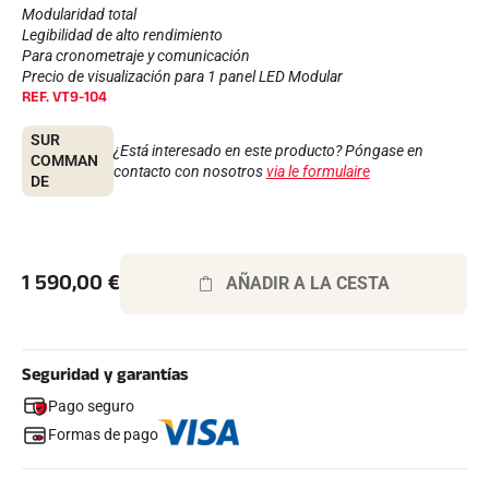
Kits completos
Modularidad total
Cronómetros y transmisión
Legibilidad de alto rendimiento
Transpondedores y bucles
Para cronometraje y comunicación
Células y detección
Precio de visualización para 1 panel LED Modular
REF.
VT9-104
Fotoacabado
Pantallas y reloj
SOFTWARE
SUR
¿Está interesado en este producto? Póngase en
COMMAN
Junta VOLA y clave de protección
contacto con nosotros
via le formulaire
DE
Suite SkiAlp
Suite SkiNordic
Equestre Suite
Msports Suite
Scoreboard-Pro
1 590,00
€
AÑADIR A LA CESTA
MULTIDEPORTE
Seguridad y garantías
Pago seguro
Formas de pago