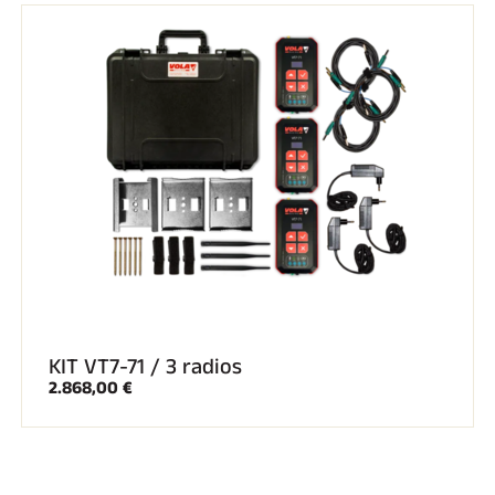
A CABALLO
KIT VT7-71 / 3 radios
2.868,00 €