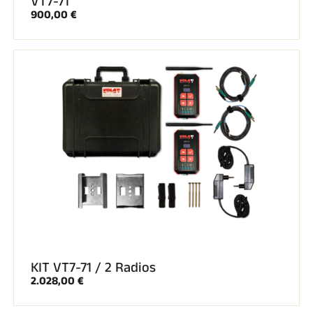
VT7-71
Kits completos
900,00 €
Cronómetros y transmisión
Transpondedores y bucles
Células y detección
Fotoacabado
Pantallas y reloj
SOFTWARE
Junta VOLA y clave de protección
Suite SkiAlp
Suite SkiNordic
Equestre Suite
Msports Suite
Scoreboard-Pro
MULTIDEPORTE
KIT VT7-71 / 2 Radios
2.028,00 €