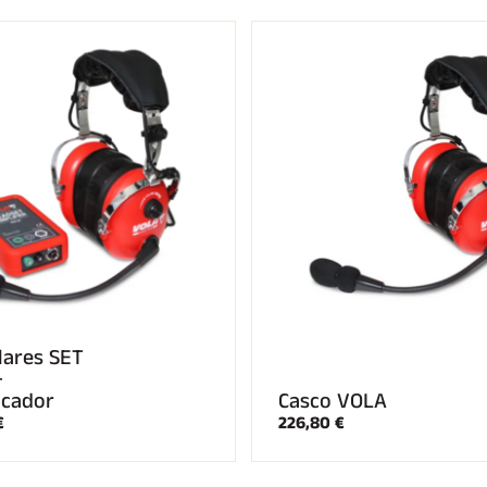
UÍ TODO
ESQUÍ DE
RRENO
FONDO
lares SET
+
icador
Casco VOLA
€
226,80 €