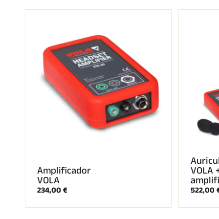
CARRERAS DE
ESQ
ESQUÍ
TE
Auricu
Amplificador
VOLA 
VOLA
amplif
234,00 €
522,00 