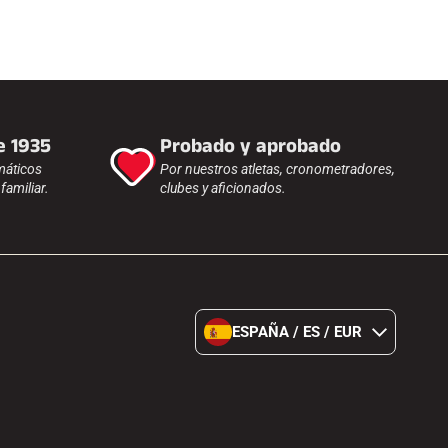
e 1935
Probado y aprobado
máticos
Por nuestros atletas, cronometradores,
amiliar.
clubes y aficionados.
ESPAÑA / ES / EUR