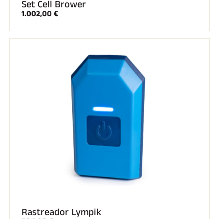
Set Cell Brower
Kits completos
1.002,00 €
Cronómetros y transmisión
Transpondedores y bucles
Células y detección
Fotoacabado
Pantallas y reloj
SOFTWARE
Junta VOLA y clave de protección
Suite SkiAlp
Suite SkiNordic
Equestre Suite
Msports Suite
Scoreboard-Pro
MULTIDEPORTE
Rastreador Lympik