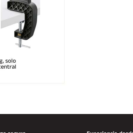
g, solo
central