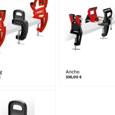
g
Ancho
€
336,00 €