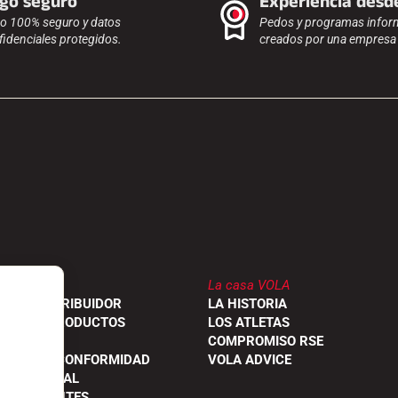
go seguro
Experiencia desd
o 100% seguro y datos
Pedos y programas infor
fidenciales protegidos.
creados por una empresa f
La casa VOLA
 UN DISTRIBUIDOR
LA HISTORIA
NES DE PRODUCTOS
LOS ATLETAS
S
COMPROMISO RSE
ONES DE CONFORMIDAD
VOLA ADVICE
ROFESIONAL
S FRECUENTES