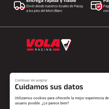
Entrega rápida y fiable
Pa
Envío desde nuestros locales de Passy,
Pag
a los pies del Mont Blanc
con
Productos
Servicios
Continuar sin aceptar
PEDOS
ENCONTRAR
Cuidamos sus datos
ACCESORIOS
DEVOLUCIO
EQUIPAMIENTO
CATÁLOGO
Utilizamos cookies para ofrecerle la mejor experiencia de
TEXTILES
DECLARACI
usuario posible. ¿Le parece bien?
CRONOMETRAJE
CARRERA P
SOFTWARE
PREGUNTA