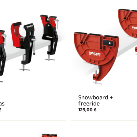
UÍ TODO
ESQUÍ DE
RRENO
FONDO
Snowboard +
as
freeride
€
125,00 €