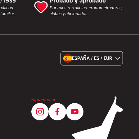
e 1935
Probado y aprobado
máticos
Por nuestros atletas, cronometradores,
amiliar.
clubes y aficionados.
ESPAÑA / ES / EUR
Síguenos en