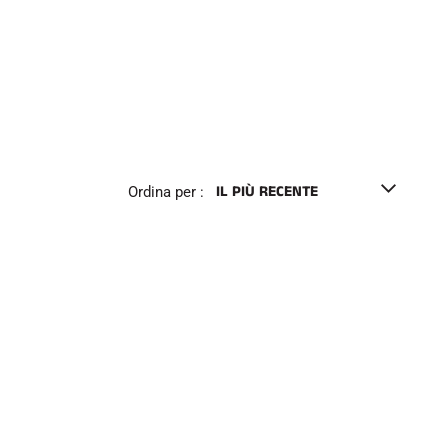
e
l
l
o
Ordina per :