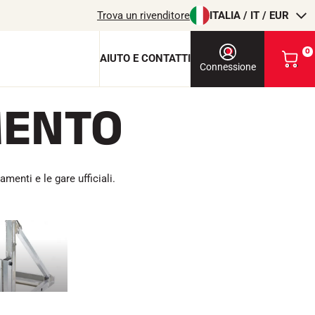
Trova un rivenditore
ITALIA / IT / EUR
0
AIUTO E CONTATTI
V
Connessione
i
s
MENTO
u
a
l
chiave di protezione
i
z
c
z
amenti e le gare ufficiali.
a
i
o
l
m
i
T
EQUITAZIONE
o
c
a
r
r