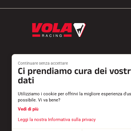
Continuare senza accettare
Ci prendiamo cura dei vostr
Prodotti
Servizi
SCIOLINA
TROVA UN 
dati
ACCESSORI
RESTITUZI
ATTREZZATURA
CATALOGHI
Utilizziamo i cookie per offrirvi la migliore esperienza d'u
TESSILE
DICHIARAZ
possibile. Vi va bene?
TEMPISTICA
CARRIERA
SOFTWARE
DOMANDE 
Vedi di più
Leggi la nostra Informativa sulla privacy