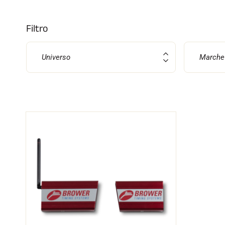
Filtro
Universo
Marche
SCI 
GARE DI SCI
TER