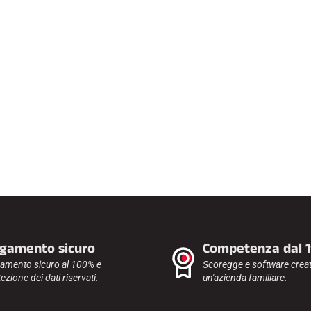
gamento sicuro
Competenza dal 
amento sicuro al 100% e
Scoregge e software creat
ezione dei dati riservati.
un'azienda familiare.