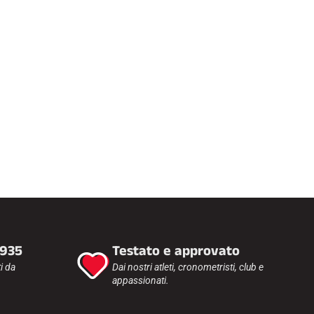
1935
Testato e approvato
i da
Dai nostri atleti, cronometristi, club e
appassionati.