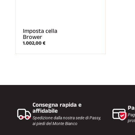
Imposta cella
Brower
1.002,00 €
Consegna rapida e
Pa
affidabile
Pag
Spedizione dalla nostra sede di Passy,
prot
ai piedi del Monte Bianco