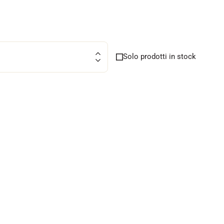
Solo prodotti in stock
SU TUTTI I
RENI
SCI DI FONDO