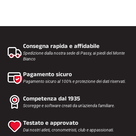
Kit completi
Cronometri e trasmissione
Transponder e loop
Cellule e rilevamento
Fotofinish
Display e orologio
SOFTWARE
Consegna rapida e affidabile
Scheda VOLA e chiave di protezione
Suite SkiAlp
Spedizione dalla nostra sede di Passy, ai piedi del Monte
Suite SkiNordic
Bianco
Equestre Suite
Msports Suite
Pagamento sicuro
Scoreboard-Pro
Pagamento sicuro al 100% e protezione dei dati riservati.
MULTI-SPORT
Competenza dal 1935
Scoregge e software creati da un'azienda familiare.
Testato e approvato
Dai nostri atleti, cronometristi, club e appassionati.