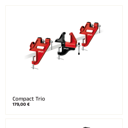
Kit completi
Cronometri e trasmissione
Transponder e loop
Cellule e rilevamento
Fotofinish
Display e orologio
SOFTWARE
Scheda VOLA e chiave di protezione
Suite SkiAlp
Suite SkiNordic
Equestre Suite
Msports Suite
Scoreboard-Pro
MULTI-SPORT
Compact Trio
179,00 €