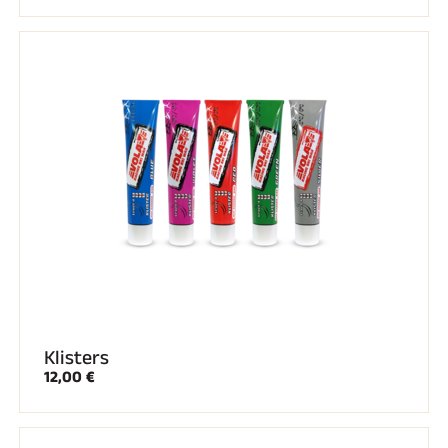
Kit completi
Cronometri e trasmissione
Transponder e loop
Cellule e rilevamento
Fotofinish
Display e orologio
SOFTWARE
Scheda VOLA e chiave di protezione
Suite SkiAlp
Suite SkiNordic
Equestre Suite
Msports Suite
Scoreboard-Pro
MULTI-SPORT
Klisters
12,00 €