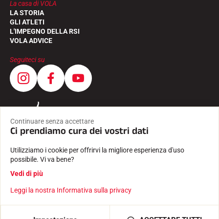
La casa di VOLA
LA STORIA
GLI ATLETI
L'IMPEGNO DELLA RSI
VOLA ADVICE
Seguiteci su
Continuare senza accettare
Ci prendiamo cura dei vostri dati
Utilizziamo i cookie per offrirvi la migliore esperienza d'uso
possibile. Vi va bene?
Vedi di più
Leggi la nostra Informativa sulla privacy
CONDIZIONI GENERALI
INFORMAZIONI LEGALI
INFORMATIVA SULLA PRIVACY
Creato con passione da Pure illusion