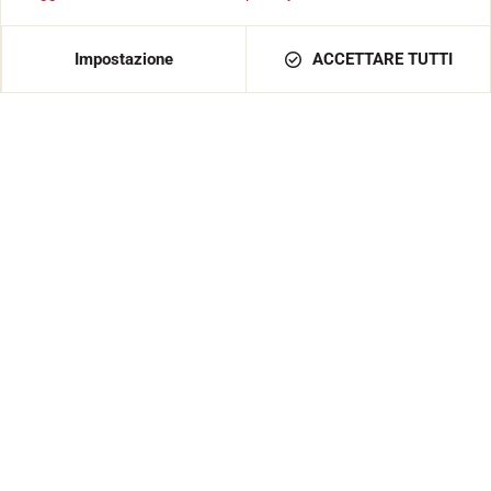
Testato e approvato
Dai nostri atleti, cronometristi, club e appassionati.
Impostazione
ACCETTARE TUTTI
ITALIA / IT / EUR
Prodotti
SCIOLINA
ACCESSORI
ATTREZZATURA
TESSILE
TEMPISTICA
SOFTWARE