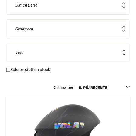
Kit completi
Dimensione
Cronometri e trasmissione
Transponder e loop
Cellule e rilevamento
Fotofinish
Sicurezza
Display e orologio
SOFTWARE
Scheda VOLA e chiave di protezione
Suite SkiAlp
Tipo
Suite SkiNordic
Equestre Suite
Msports Suite
Solo prodotti in stock
Scoreboard-Pro
Ordina per :
MULTI-SPORT