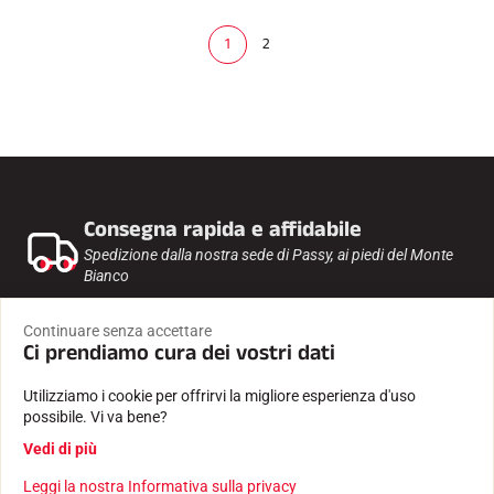
1
2
(
c
u
r
r
e
n
t
)
Consegna rapida e affidabile
Spedizione dalla nostra sede di Passy, ai piedi del Monte
Bianco
Pagamento sicuro
Continuare senza accettare
Ci prendiamo cura dei vostri dati
Pagamento sicuro al 100% e protezione dei dati riservati.
Utilizziamo i cookie per offrirvi la migliore esperienza d'uso
Competenza dal 1935
possibile. Vi va bene?
Scoregge e software creati da un'azienda familiare.
Vedi di più
Leggi la nostra Informativa sulla privacy