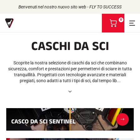
Benvenuti nel nostro nuovo sito web - FLY TO SUCCESS
0
V
i
s
CASCHI DA SCI
u
a
Torna a
Torna a
Torna a
Torna a
l
i
Scoprite la nostra selezione di caschi da sci che combinano
SCIOLINE
LA STORIA
z
PRODOTTI
sicurezza, comfort e prestazioni per permettervi di sciare in tutta
ATLETI
Di origine biologica
z
UNIVERSO
tranquillità. Progettati con tecnologie avanzate e materiali
L'IMPEGNO DELLA RSI
Tutti i tipi di neve
I NOSTRI MARCHI
a
pregiati, sono adatti a tutti i tipi di sci, dal tempo lib...
VOLA ADVICE
LA CASA DI VOLA
Racing Wax
i
Cera di ritenzione
l
Defuzzer
m
ACCESSORI
i
o
Affilatura
c
Finitura
CASCO DA SCI SENTINEL
a
Spazzole
r
Raschiatori
r
Riparazione
e
Ferri da stiro, tavoli, morse