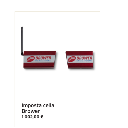
SCI 
GARE DI SCI
TER
Imposta cella
Brower
1.002,00 €