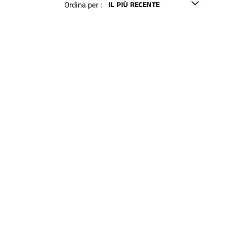
e
Ordina per :
l
l
o