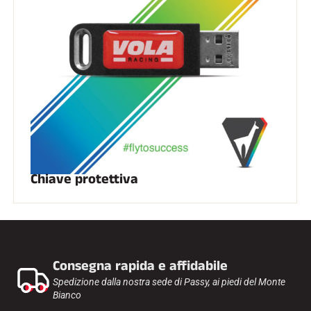
Kit completi
Cronometri e trasmissione
Transponder e loop
Cellule e rilevamento
Fotofinish
Display e orologio
SOFTWARE
Scheda VOLA e chiave di protezione
Suite SkiAlp
Suite SkiNordic
Equestre Suite
Msports Suite
Scoreboard-Pro
Chiave protettiva
MULTI-SPORT
Consegna rapida e affidabile
Spedizione dalla nostra sede di Passy, ai piedi del Monte
Bianco