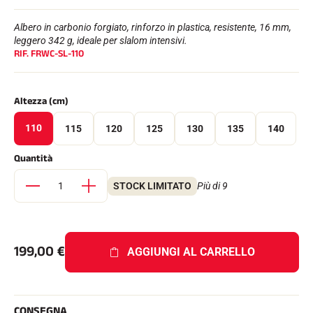
Kit completi
Cronometri e trasmissione
Albero in carbonio forgiato, rinforzo in plastica, resistente, 16 mm,
Transponder e loop
leggero 342 g, ideale per slalom intensivi.
Cellule e rilevamento
RIF.
FRWC-SL-110
Fotofinish
Display e orologio
SOFTWARE
Altezza (cm)
Scheda VOLA e chiave di protezione
Suite SkiAlp
110
115
120
125
130
135
140
Suite SkiNordic
Equestre Suite
Quantità
Msports Suite
Scoreboard-Pro
STOCK LIMITATO
Più di 9
MULTI-SPORT
199,00
€
AGGIUNGI AL CARRELLO
CONSEGNA