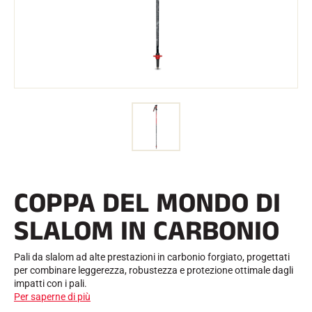
l
Kit e custodie
l
Struttura nordica
BICICLETTE DA STRADA
o
Officina, cingoli, accessori
ATTREZZATURA
Caschi da sci
Caschi da bicicletta
Maschere da sci
Occhiali da sole
Bastoni
Protezioni
Sci a rotelle
Scarpe
Borracce
COPPA DEL MONDO DI
TESSILE
Tessili per lo sci alpino
SLALOM IN CARBONIO
Tessili Sci nordico
Tessili per biciclette
Biancheria intima
Pali da slalom ad alte prestazioni in carbonio forgiato, progettati
Cura dei tessuti
per combinare leggerezza, robustezza e protezione ottimale dagli
Stile di vita
BICICLETTA DA MONTAGNA
impatti con i pali.
Borse
Per saperne di più
TEMPISTICA