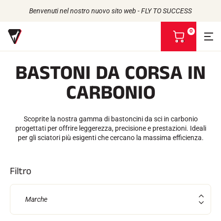
Benvenuti nel nostro nuovo sito web - FLY TO SUCCESS
0
V
i
s
BASTONI DA CORSA IN
u
a
Torna a
Torna a
Torna a
Torna a
CARBONIO
l
i
SCIOLINE
LA STORIA
z
PRODOTTI
ATLETI
Di origine biologica
z
UNIVERSO
L'IMPEGNO DELLA RSI
Scoprite la nostra gamma di bastoncini da sci in carbonio
Tutti i tipi di neve
I NOSTRI MARCHI
a
VOLA ADVICE
progettati per offrire leggerezza, precisione e prestazioni. Ideali
LA CASA DI VOLA
Racing Wax
i
per gli sciatori più esigenti che cercano la massima efficienza.
Cera di ritenzione
l
Defuzzer
m
ACCESSORI
i
Filtro
o
Affilatura
c
Finitura
a
Spazzole
Marche
r
Raschiatori
r
Riparazione
e
Ferri da stiro, tavoli, morse