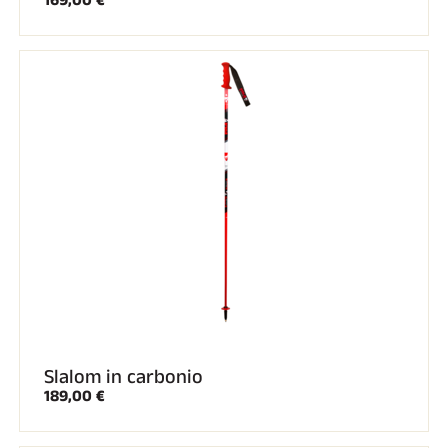
169,00 €
Kit completi
Cronometri e trasmissione
Transponder e loop
Cellule e rilevamento
Fotofinish
Display e orologio
SOFTWARE
Scheda VOLA e chiave di protezione
Suite SkiAlp
Suite SkiNordic
Equestre Suite
Msports Suite
Scoreboard-Pro
MULTI-SPORT
Slalom in carbonio
189,00 €