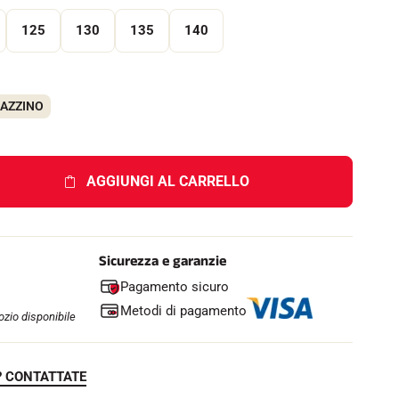
e
l
125
130
135
140
l
o
GAZZINO
AGGIUNGI AL CARRELLO
Sicurezza e garanzie
Pagamento sicuro
Metodi di pagamento
zio disponibile
? CONTATTATE