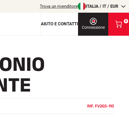
Trova un rivenditore
ITALIA / IT / EUR
0
AIUTO E CONTATTI
V
Connessione
i
s
u
a
ONIO
l
chiave di protezione
i
z
c
z
NTE
a
i
o
l
m
i
T
EQUITAZIONE
o
RIF.
FV2GS-110
c
a
r
r