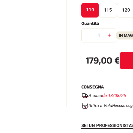
110
115
120
Quantità
IN MA
SU TUTTI I
RENI
SCI DI FONDO
179,00
€
CONSEGNA
A casa
da 13/08/26
Ritiro a Vola
Nessun nego
SEI UN PROFESSIONISTA