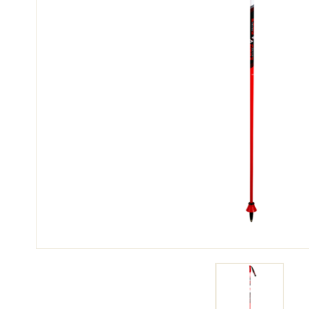
SCI 
GARE DI SCI
TER