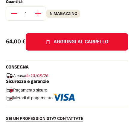
Quantità
Kit completi
Cronometri e trasmissione
IN MAGAZZINO
Transponder e loop
Cellule e rilevamento
Fotofinish
Display e orologio
SOFTWARE
64,00
€
AGGIUNGI AL CARRELLO
Scheda VOLA e chiave di protezione
Suite SkiAlp
Suite SkiNordic
Equestre Suite
CONSEGNA
Msports Suite
Scoreboard-Pro
A casa
da 13/08/26
Sicurezza e garanzie
Pagamento sicuro
MULTI-SPORT
Metodi di pagamento
SEI UN PROFESSIONISTA? CONTATTATE