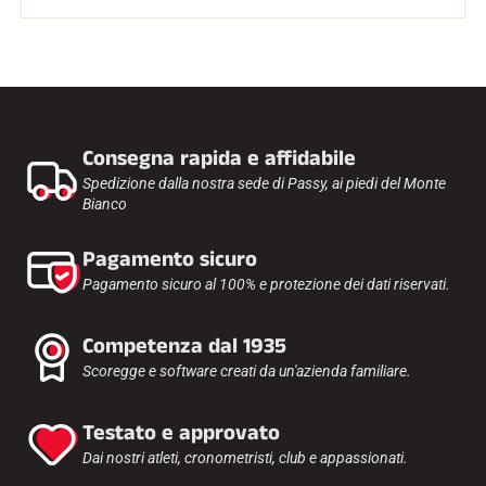
Kit completi
Cronometri e trasmissione
Transponder e loop
Cellule e rilevamento
Fotofinish
Display e orologio
SOFTWARE
Consegna rapida e affidabile
Scheda VOLA e chiave di protezione
Spedizione dalla nostra sede di Passy, ai piedi del Monte
Suite SkiAlp
Bianco
Suite SkiNordic
Equestre Suite
Msports Suite
Pagamento sicuro
Scoreboard-Pro
Pagamento sicuro al 100% e protezione dei dati riservati.
MULTI-SPORT
Competenza dal 1935
Scoregge e software creati da un'azienda familiare.
Testato e approvato
Dai nostri atleti, cronometristi, club e appassionati.