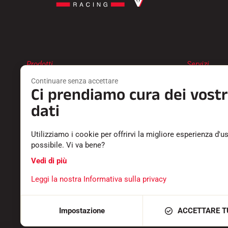
Prodotti
Servizi
SCIOLINA
TROVA UN 
Continuare senza accettare
ACCESSORI
RESTITUZI
Ci prendiamo cura dei vostr
ATTREZZATURA
CATALOGHI
dati
TESSILE
DICHIARAZ
TEMPISTICA
CARRIERA
SOFTWARE
DOMANDE 
Utilizziamo i cookie per offrirvi la migliore esperienza d'u
possibile. Vi va bene?
Vedi di più
Leggi la nostra Informativa sulla privacy
CONDIZIONI GENERALI
INFORMAZIONI LEGALI
INFORMATI
Impostazione
ACCETTARE T