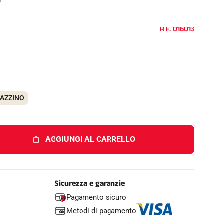
e
l
l
RIF.
016013
o
GAZZINO
AGGIUNGI AL CARRELLO
Sicurezza e garanzie
Pagamento sicuro
Metodi di pagamento