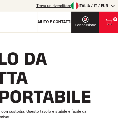
Trova un rivenditore
ITALIA / IT / EUR
0
AIUTO E CONTATTI
V
Connessione
i
s
u
a
LO DA
l
chiave di protezione
i
z
c
z
TTA
a
i
o
l
m
PORTABILE
i
T
EQUITAZIONE
o
c
a
r
 con custodia. Questo tavolo è stabile e facile da
r
privati.