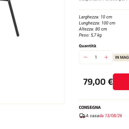
Larghezza: 10 cm
Lunghezza: 100 cm
Altezza: 80 cm
Peso: 5,7 kg
SU TUTTI I
RENI
SCI DI FONDO
Quantità
IN MA
79,00
€
CONSEGNA
A casa
da 13/08/26