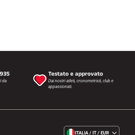
1935
Testato e approvato
i da
Dai nostri atleti, cronometristi, club e
appassionati.
ITALIA / IT / EUR