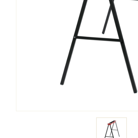
SCI 
GARE DI SCI
TER