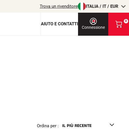
Trova un rivenditore
ITALIA / IT / EUR
0
AIUTO E CONTATTI
V
Connessione
i
s
u
a
l
chiave di protezione
i
z
c
z
a
i
o
l
m
i
T
EQUITAZIONE
o
c
a
r
r
Ordina per :