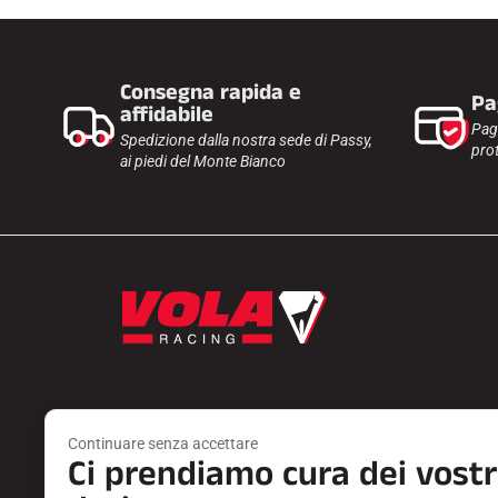
Consegna rapida e
Pa
affidabile
Pag
Spedizione dalla nostra sede di Passy,
prot
ai piedi del Monte Bianco
Continuare senza accettare
Ci prendiamo cura dei vostr
Prodotti
Servizi
SCIOLINA
TROVA UN 