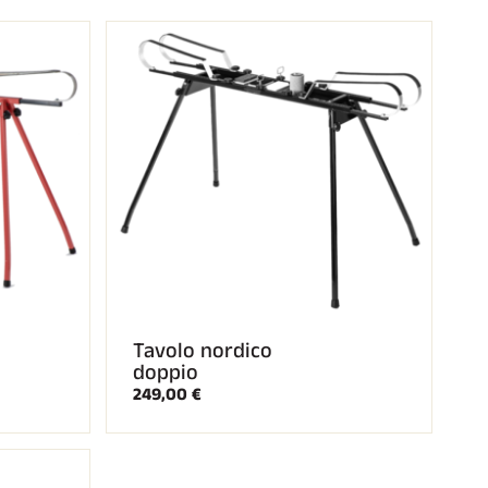
e
l
l
o
Tavolo nordico
doppio
249,00 €