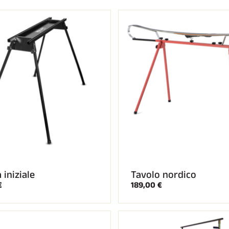
SU TUTTI I
RENI
SCI DI FONDO
 iniziale
Tavolo nordico
€
189,00 €