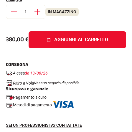
Quantità
Kit completi
Cronometri e trasmissione
IN MAGAZZINO
Transponder e loop
Cellule e rilevamento
Fotofinish
Display e orologio
SOFTWARE
380,00
€
AGGIUNGI AL CARRELLO
Scheda VOLA e chiave di protezione
Suite SkiAlp
Suite SkiNordic
Equestre Suite
CONSEGNA
Msports Suite
Scoreboard-Pro
A casa
da 13/08/26
Ritiro a Vola
Nessun negozio disponibile
Sicurezza e garanzie
MULTI-SPORT
Pagamento sicuro
Metodi di pagamento
SEI UN PROFESSIONISTA? CONTATTATE